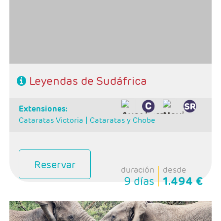
Régimen: alojamiento y desayuno + 2 cenas
Hoteles: Classic, Superior, deluxe y Luxury
Leyendas de Sudáfrica
extensiones:
Cataratas Victoria |
Cataratas y Chobe
Reservar
duración
desde
9 días
1.494 €
Salidas: Domingos