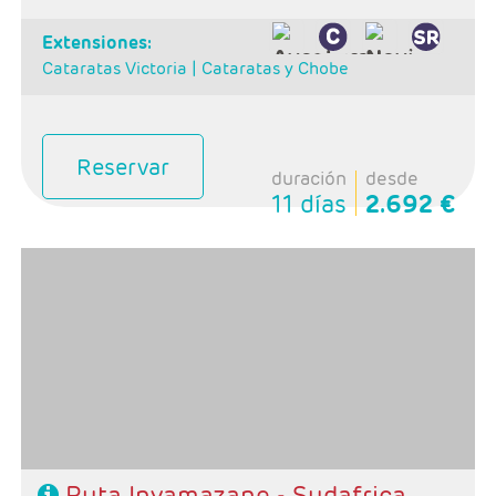
extensiones:
Cataratas Victoria |
Cataratas y Chobe
Reservar
duración
desde
11 días
2.692 €
Salidas: Domingos
Ruta: 1 noche Johannesburgo + 2 Kruger + 1
Swazilandia + 2 Santa Lucia + 4 Ciudad del Cabo
Régimen: Alojamiento y desayuno + 2 cenas + 1
almuerzo
Hoteles: Select, Classic y Luxury
Ruta Inyamazane - Sudafrica