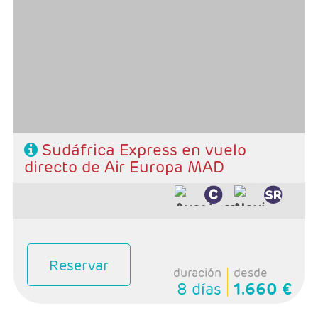
Salidas: Viernes
Ruta: 3 noches Ciudad del Cabo y 2 noches Kruger
Régimen: Alojamiento y desayuno + 2 cenas
Hoteles: Select, Classic. Superio y Luxury
Sudáfrica Express en vuelo
directo de Air Europa MAD
Reservar
duración
desde
8 días
1.660 €