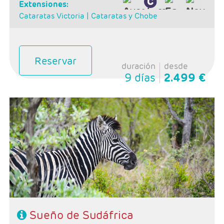
extensiones:
Cataratas Victoria |
Cataratas y Chobe
Reservar
duración
desde
9 días
2.499 €
Salidas: Domingos
Ruta: 1 noche Johanesburgo + 2 noches Kruger + 2
noches Pilanesberg + 3 noches Ciudad del Cabo
Régimen: Alojamiento y desayuno + 4 cenas y 1
almuerzo
Hoteles: Classic
Sueño de Sudáfrica