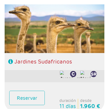
Salidas: Domingos
Ruta: 1 noche Johanesburgo + 2 noches Kruger + 3
noches Ciudad del Cabo + 2 noches Ruta Jardín
Régimen: alojamiento y desayuno + 2 cenas + 1
almuerzo
Hoteles: Select, Classic y Luxury
Jardines Sudafricanos
Reservar
duración
desde
11 días
1.960 €