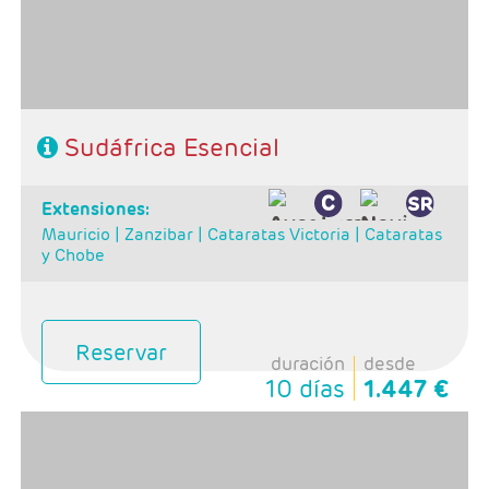
CIRCUITOS
GUIAS DE VIAJES
Sudáfrica Esencial
Características
extensiones:
Mauricio |
Zanzibar |
Cataratas Victoria |
Cataratas
y Chobe
Reservar
duración
desde
10 días
1.447 €
Salidas: Domingos
Ruta: 1 noche Johanesburgo + 2 noches Kruger + 3
noches Ciudad del Cabo