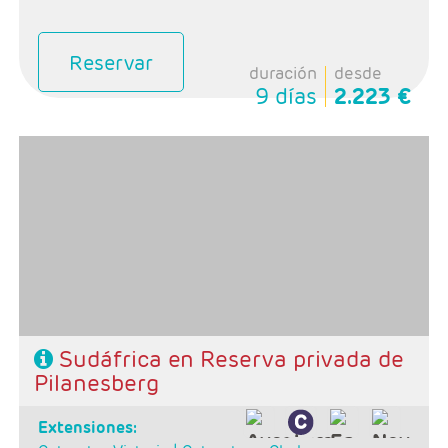
Reservar
duración
desde
9 días
2.223 €
Salidas: Diarias
Ruta: 1 noche Johanesburgo + 2 noches reserva
privada + 3 noches Ciudad del Cabo
Régimen: alojamiento y desayuno + 2 almuerzos + 2
cenas
Hoteles: 4 y 5*
Sudáfrica en Reserva privada de
Pilanesberg
extensiones: