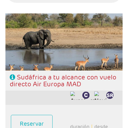
Salidas: Miercoles
Ruta: 1 noche Johanesburgo + 2 noches Kruger + 4
noches Ciudad del Cabo
Régimen: alojamiento y desayuno + 2 cenas
Hoteles: Select, Classic, Superior y Luxury
Sudáfrica a tu alcance con vuelo
directo Air Europa MAD
Reservar
duración
desde