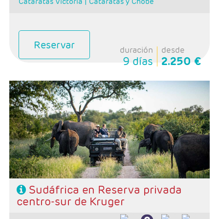
Cataratas Victoria |
Cataratas y Chobe
Reservar
duración
desde
9 días
2.250 €
Salidas: Diarias
Ruta: 1 noche Johanesburgo + 2 noches reserva
privada + 3 noches Ciudad del Cabo
Régimen: alojamiento y desayuno + 2 almuerzos + 2
cenas
Hoteles: 4 y 5*
Sudáfrica en Reserva privada
centro-sur de Kruger