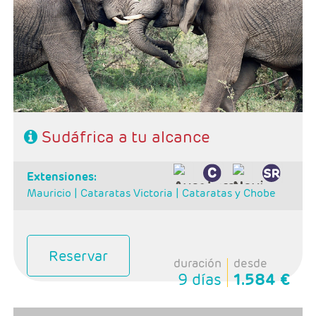
Ruta: 1 noche Johanesburgo + 2 noches Kruger + 3
noches Ciudad del Cabo
Régimen: alojamiento y desayuno + 2 cenas
Hoteles: Select, Classic, Superio y Luxury
Sudáfrica a tu alcance
extensiones:
Mauricio |
Cataratas Victoria |
Cataratas y Chobe
Reservar
duración
desde
9 días
1.584 €