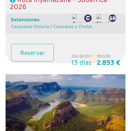
2026
extensiones:
Cataratas Victoria |
Cataratas y Chobe
Reservar
duración
desde
13 días
2.853 €
Salidas: Domingos
Ruta: 1 noche Johannesburgo + 2 Kruger + 1
Swazilandia + 2 Santa Lucia + 1 Port Elizabeth + 2
Ruta Jardin + 4 Ciudad del Cabo
Régimen: alojamiento y desayuno + 3 cenas + 1
almuerzo
Hoteles: Select, Classic, Superior y Luxury