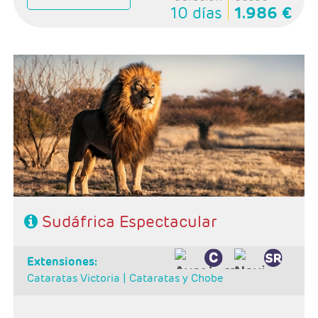
10 días
1.986 €
Salidas: Domingos
Ruta: 1 noche Johanesburgo + 2 noches Kruger(reserva
privada) + 3 noches Ciudad del Cabo
Régimen: alojamiento y desayuno + 2 almuerzos + 2
cenas
Hoteles: Classic
Sudáfrica Espectacular
extensiones:
Cataratas Victoria |
Cataratas y Chobe