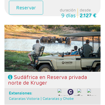
Reservar
duración
desde
9 días
2.127 €
Salidas: Diarias
Ruta: 1 noche Johanesburgo + 2 noches reserva
privada + 3 noches Ciudad del Cabo
Régimen: alojamiento y desayuno + 2 almuerzos + 2
cenas
Hoteles: 4 y 5*
Sudáfrica en Reserva privada
norte de Kruger
extensiones:
Cataratas Victoria |
Cataratas y Chobe