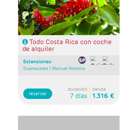
- Categoría hotelera: Standard, Primera o
Semilujo
- Régimen: 5 desayunos, 3 almuerzos y 2
cenas
Todo Costa Rica con coche
de alquiler
extensiones:
Guanacaste |
Manuel Antonio
duración
desde
reservar
7 días
1.316 €
- Salidas: Diarias
- Ruta: 1 noche San José, 2 noches Puerto