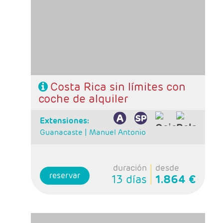
Viejo, 2 noches Arenal, 2 noches Tortuguero, 2
noches Rincón de la Vieja y 2 noches
Monteverde.
- Categoría hotelera: Standard, Primera o
Semilujo
- Régimen: 11 desayunos, 3 almuerzos y 2
cenas
Costa Rica sin límites con
coche de alquiler
extensiones:
Guanacaste |
Manuel Antonio
duración
desde
reservar
13 días
1.864 €