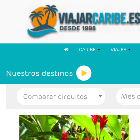
CARIBE
VIAJES
Nuestros destinos
Mes d
- Salidas: Diarias
- Ruta: 1 noche San José, 2 noches Volcán
Arenal y 2 noches Tortuguero.