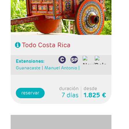
- Categoría hotelera: Standard, Primera o
Semilujo
- Régimen: 5 desayunos, 3 almuerzos y 2
cenas
- IMPORTANTE: Si selecciona un vuelo de
regreso anterior a las 15:00hrs tendrá un
suplemento por realizar el traslado en privado
al aeropuerto. Consultar suplemento.
Todo Costa Rica
extensiones:
Guanacaste |
Manuel Antonio |
duración
desde
reservar
7 días
1.825 €
- Salidas: Diarias
- Ruta: 2 noches San José, 2 noches