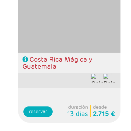
- Salidas: Maartes y Viernes
- Ruta: 1 noche San José, 2 noches Tortuguero,
2 noches Arenal , 2 noches Monteverde y 4
noches Guatemala
- Categoría hotelera: Standard, Primera o
Semilujo
- Régimen: 11 desayunos, 3 almuerzos y 2
cenas.
Costa Rica Mágica y
Guatemala
duración
desde
reservar
13 días
2.715 €