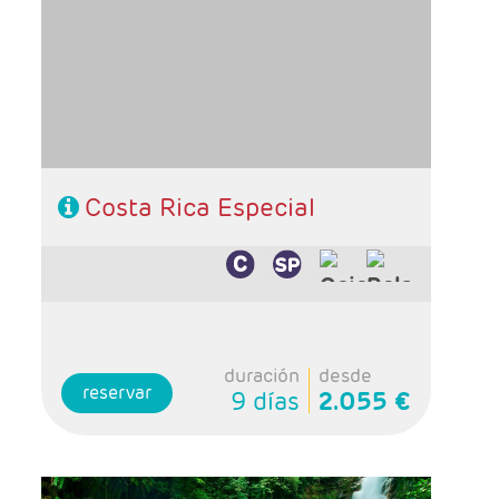
Tortuguero, 1 noche Arenal y 2 noches
Monteverde.
- Categoría hotelera: Standard, Primera o
semilujo
- Régimen: 7 desayunos, 3 almuerzos y 2
cenas.
Costa Rica Especial
duración
desde
reservar
9 días
2.055 €