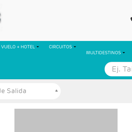
VUELO + HOTEL
CIRCUITOS
MULTIDESTINOS
e Salida
- Salidas: Diarias
- Ruta: 1 noche San José, 2 noches Tortuguero,
2 noches Arenal y 2 noches Monteverde.