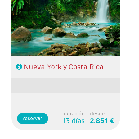
- Salidas: Diarias
- Ruta: 4 noches (ampliables) Nueva York + 7
noches Costa Rica
- Categoría hotelera: A su elección
- Régimen: A su elección
- A destacar: Incluye traslados y Alto y Bajo
Manhatan
Nueva York y Costa Rica
duración
desde
reservar
13 días
2.851 €