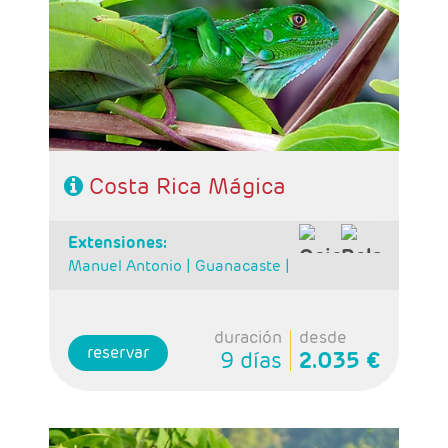
2 noches Arenal y 2 noches Monteverde.
- Categoría hotelera: Standard, Primera o
Semilujo
- Régimen: 7 desayunos, 3 almuerzos y 2
cenas.
- IMPORTANTE: Si selecciona un vuelo de
regreso anterior a las 15:00hrs tendrá un
suplemento por realizar el traslado en privado
al aeropuerto. Consultar suplemento.
Costa Rica Mágica
extensiones:
Manuel Antonio |
Guanacaste |
duración
desde
reservar
9 días
2.035 €