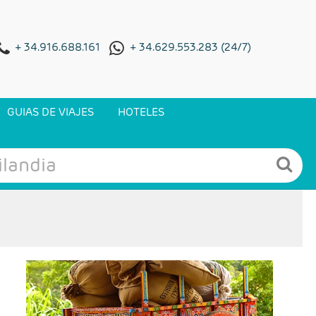
+ 34.916.688.161
+ 34.629.553.283 (24/7)
GUIAS DE VIAJES
HOTELES
- Salidas: Diarias
- Ruta: 1 noche San José, 2 noches Volcán
Arenal y 2 noches Tortuguero.