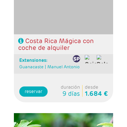
- Categoría hotelera: Standard, Primera o
Semilujo
- Régimen: 7 desayunos, 3 almuerzos y 2
cenas.
Costa Rica Mágica con
coche de alquiler
extensiones:
Guanacaste |
Manuel Antonio
duración
desde
reservar
9 días
1.684 €
- Salidas: Diarias
- Ruta: 1 noche San José, 2 noches Tortuguero,