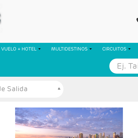
VUELO + HOTEL
MULTIDESTINOS
CIRCUITOS
e Salida
- Salidas: Lunes y Viernes
- Ruta: 2 noches Cebú, 2 Bohol, 2 Boracay, 2 El
Nido y 2 Manila
- Categoría hotelera: Turista, Turista Superior,
Primera, Primera Superior y Lujo