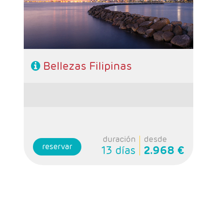
- Régimen: Alojamiento y desayuno + 1
almuerzo
Bellezas Filipinas
duración
desde
reservar
13 días
2.968 €