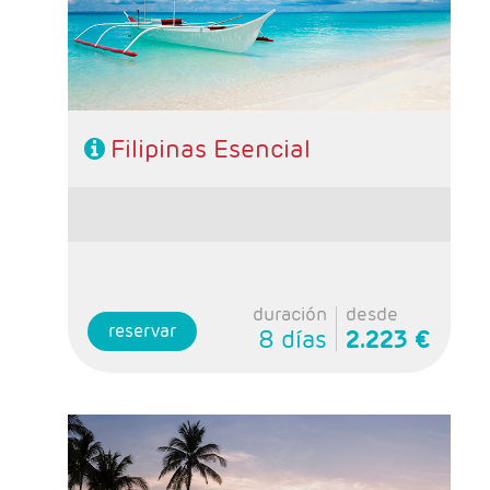
almuerzo
Filipinas Esencial
duración
desde
reservar
8 días
2.223 €
- Salidas: Lunes y Viernes
- Ruta: 2 noches Manila, 2 Cebú, 2 Bohol, 2
Puerto Princesa, 2 Port Barton y 2 El Nido