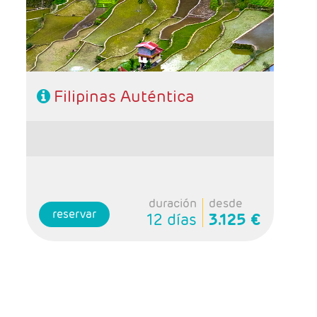
- Régimen: Alojamiento y desayuno + 1
almuerzo
Filipinas Auténtica
duración
desde
reservar
12 días
3.125 €