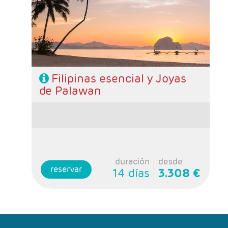
- Categoría hotelera: Turista Superior, Primera
y Primera Superior
- Régimen: 12 desayuno y 4 almuerzos
Filipinas esencial y Joyas
de Palawan
duración
desde
reservar
14 días
3.308 €