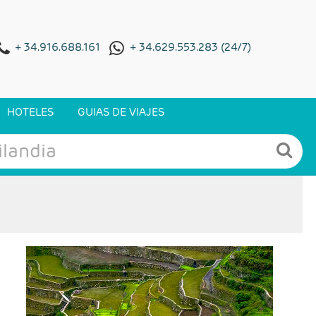
+ 34.916.688.161
+ 34.629.553.283 (24/7)
HOTELES
GUIAS DE VIAJES
- Salidas: Lunes
- Ruta: 2 noches Manila, 1 Baguio, 1 Sagada, 1
Banaue, 1 Manila, 2 Cebú y 2 Bohol
- Categoría hotelera: Primera, Primera Superior
y Lujo