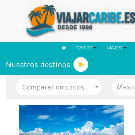
CARIBE
VIAJES
Nuestros destinos
Mes d
- Salidas: Lunes y Viernes
- Ruta: 2 noches Manila, 2 Cebú y 2 Bohol
- Categoría hotelera: Turista, Turista Superior,
Primera, Primera Superior y Lujo
- Régimen: Alojamiento y desayuno + 1