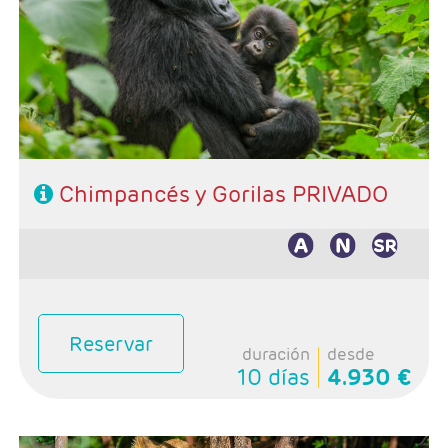
Ruta: 1n Entebbe, 1n Fort Portal, 2n Queen Elizabeth,
2n Bwindi y 1n Lago Mburo
Incluida: Safari en los Gorilas de Bwindi y Trekking
Chimpances en Kibale
Hoteles: Muy bien ubicados y recomendables
Régimen: Pensión completa, excepto el día de llegada
Chimpancés y Gorilas PRIVADO
Reservar
duración
desde
10 días
4.930 €