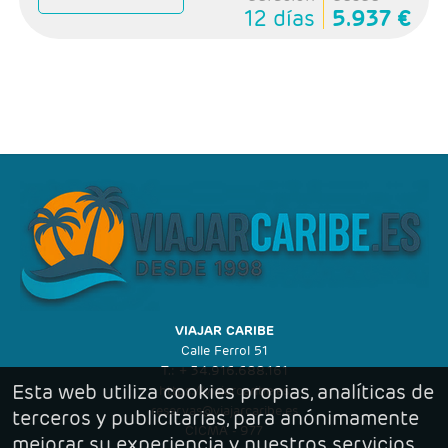
12 días
5.937 €
VIAJAR CARIBE
Calle Ferrol 51
T.: + 34.916.688.161
Esta web utiliza cookies propias, analíticas de
https://viajarcaribe.es
reservas@viajarcaribe.es
terceros y publicitarias, para anónimamente
CICMA - 977
mejorar su experiencia y nuestros servicios