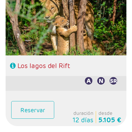
Salidas: Viernes
Ruta: 1 n Entebbe1n Catararas de Murchison, 1n Fort
Portal, 2n Queen Elizabeth, 2n Bwindi y 1n Lago Mburo
Incluida: Safari en los Gorilas de Bwindi y Trekking
Chimpances en Kibale
Hoteles: Muy bien ubicados y recomendables
Régimen: Pensión completa, excepto el día de llegada
Los lagos del Rift
Reservar
duración
desde
12 días
5.105 €