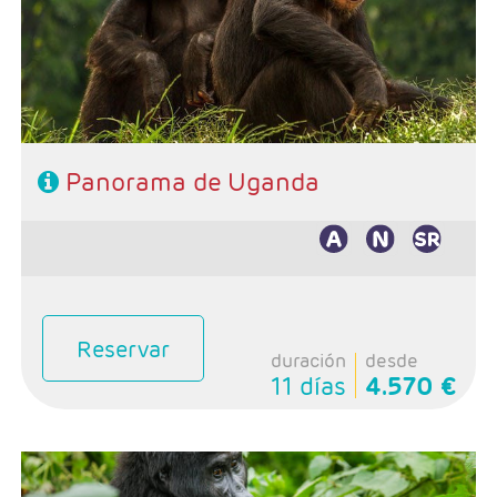
1n Entebbe
Hoteles: Muy bien ubicados y recomendables
Régimen: Pensión completa, excepto el día de llegada
Panorama de Uganda
Reservar
duración
desde
11 días
4.570 €
Salidas: Diarias