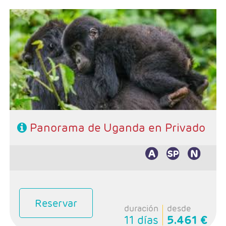
Salidas: Diarias
Ruta: 1n Entebbe, 2n Catararas de Murchison, 1n
Bosque de Budongo, 2n Queen Elizabeth, 2n Bwindi y
1n Entebe
Hoteles: Muy bien ubicados y recomendables.
Categorías Economy y Comfort
Régimen: Pensión completa, excepto el día de llegada
Panorama de Uganda en Privado
Reservar
duración
desde
11 días
5.461 €