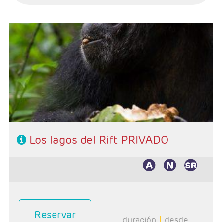
Salidas: Diarias
Ruta: 1 n Entebbe1n Catararas de Murchison, 1n Fort
Portal, 2n Queen Elizabeth, 2n Bwindi y 1n Lago Mburo
Incluida: Safari en los Gorilas de Bwindi y Trekking
Chimpances en Kibale
Hoteles: Muy bien ubicados y recomendables
Régimen: Pensión completa, excepto el día de llegada
Los lagos del Rift PRIVADO
Reservar
duración
desde