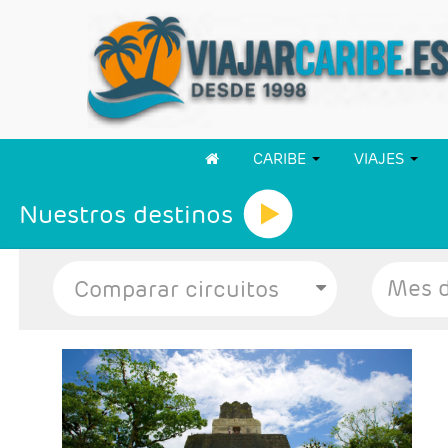
CARIBE
VIAJES
Nuestros destinos
Mes d
- Salidas: Martes
- Ruta: 3 noches Antigua Guatemala, 1 noche
Panajachel (Lago Atitlan), 1 noche Ciudad de
Guatemala y 2 noches Flores.
- Categoría hotelera: 3*, 4* y 5*