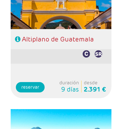
- Régimen: 7 desayunos y 1 almuerzo sin
bebidas.
Altiplano de Guatemala
duración
desde
reservar
9 días
2.391 €
- Salidas: Martes
- Ruta: 2 noches Antigua Guatemala, 1 noche
Panajachel, 3 noches Ciudad de Guatemala, 1