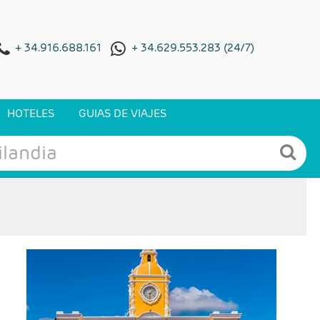
+ 34.916.688.161
+ 34.629.553.283 (24/7)
HOTELES
GUIAS DE VIAJES
- Salidas: Martes
- Ruta: 2 noches Antigua Guatemala, 1 noche
Panajachel (Lago Atitlan), 2 noches Ciudad de
Guatemala y 2 noches Flores.
- Categoría hotelera: 3*, 4* y 5*