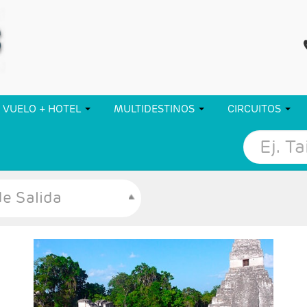
VUELO + HOTEL
MULTIDESTINOS
CIRCUITOS
e Salida
- Salidas: Martes
- Ruta: 2 noches Antigua Guatemala, 1 noche
Panajache, 3 noches Ciudad de Guatemala y 1
noche Copán.
- Categoría hotelera: 3*, 4* y 5*