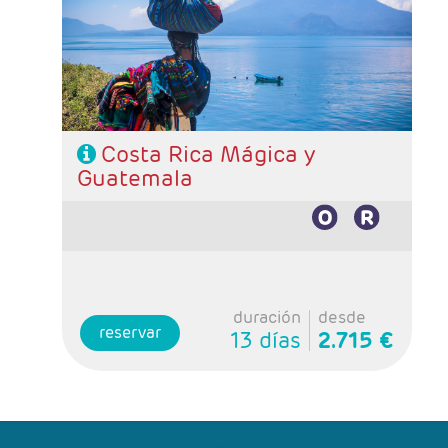
noches Guatemala
- Categoría hotelera: Standard, Primera o
Semilujo
- Régimen: 11 desayunos, 3 almuerzos y 2
cenas.
Costa Rica Mágica y
Guatemala
duración
desde
reservar
13 días
2.715 €