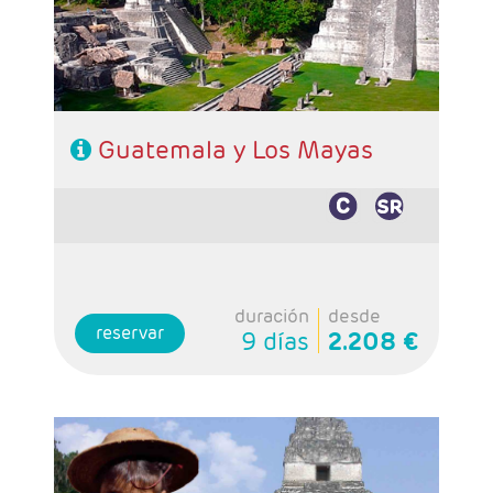
- Régimen: 7 desayunos y 1 almuerzo (sin
bebidas)
Guatemala y Los Mayas
duración
desde
reservar
9 días
2.208 €
- Salidas: Martes
- Ruta: 2 noches Antigua Guatemala, 1 noche
Panajachel, 3 noches Ciudad de Guatemala, 1