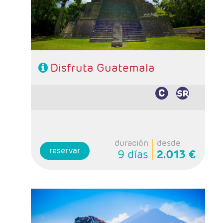
- Régimen: 7 desayunos y 1 almuerzo sin
bebidas.
Disfruta Guatemala
duración
desde
reservar
9 días
2.013 €
- Salidas: Maartes y Viernes
- Ruta: 1 noche San José, 2 noches Tortuguero,
2 noches Arenal , 2 noches Monteverde y 4