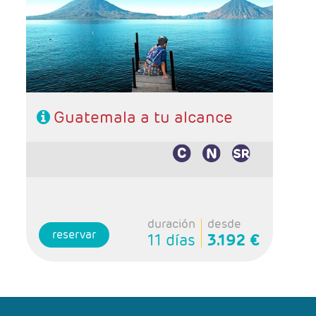
noche Copán, 1 noche Río Dulce y 1 noche
Flores.
- Categoría hotelera: 3*, 4* y 5*
- Régimen: 9 desayunos y 1 almuerzo (sin
bebidas).
Guatemala a tu alcance
duración
desde
reservar
11 días
3.192 €