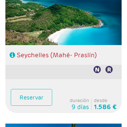
Combinado Mahé - Praslín
Hoteles de su elección
Seychelles (Mahé- Praslín)
Reservar
duración
desde
9 días
1.586 €