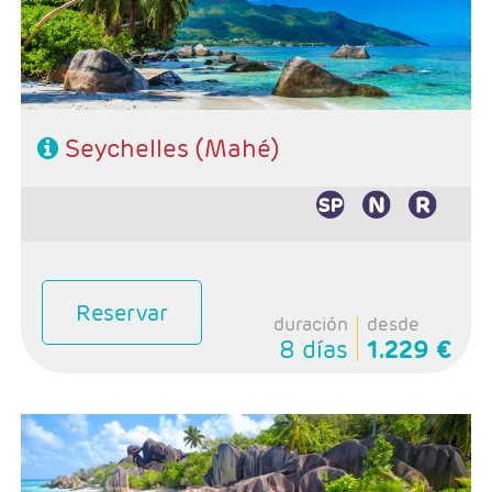
CIRCUITOS
GUIAS DE VIAJES
Seychelles (Mahé)
Reservar
duración
desde
8 días
1.229 €
Salidas: Diarias
Combinado Mahé - La Digue
Hoteles de su elección