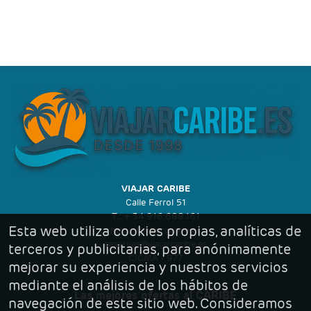
VIAJAR CARIBE
Calle Ferrol 51
T.: + 34.916.688.161
Esta web utiliza cookies propias, analíticas de
https://viajarcaribe.es
reservas@viajarcaribe.es
terceros y publicitarias, para anónimamente
CICMA - 977
mejorar su experiencia y nuestros servicios
mediante el análisis de los hábitos de
Las mejores ofertas al CARIBE
navegación de este sitio web. Consideramos