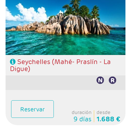
Salidas: Diarias
Combinado Mahé - Praslín - La Digue
Hoteles de su elección
Seychelles (Mahé- Praslín - La
Digue)
Reservar
duración
desde
9 días
1.688 €