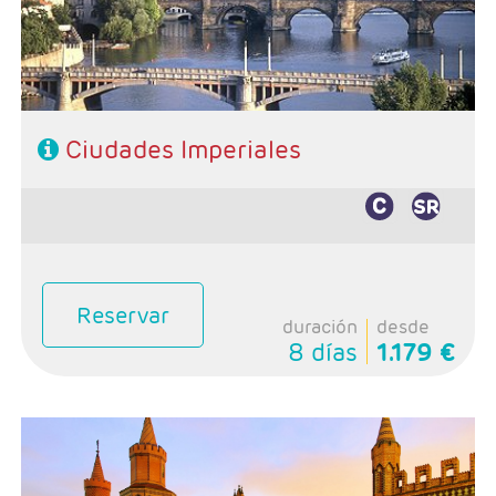
MULTIDESTINOS
GUIAS DE VIAJES
HOTELES
Ciudades Imperiales
Reservar
duración
desde
8 días
1.179 €
- Salidas: Lunes
- Ruta: 2 noches Berlin, 2 Praga, 2 Viena, 2 Budapest
- Categoría hotelera: 4*