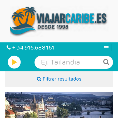
+ 34.916.688.161
CARIBE
Filtrar resultados
VIAJES
VUELO + HOTEL
Salidas: Martes
CIRCUITOS
Ruta; 3 noches Praga, 2 noches Viena y 2 noches
Budapest
Régimen: Alojamiento y desayuno
Hoteles: 4 *