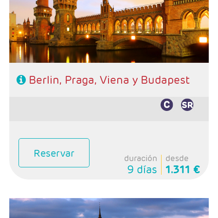
- Régimen: Alojamiento y desayuno
Berlin, Praga, Viena y Budapest
Reservar
duración
desde
9 días
1.311 €
- Salidas: Martes