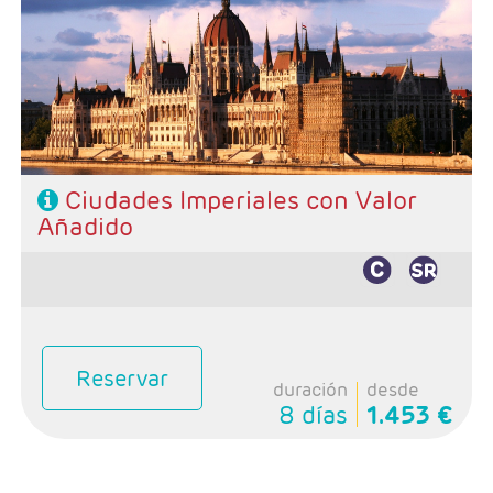
- Ruta: 3 noches Praga, 2 Viena, 2 Budapest
- Categoría hotelera: 4*
- Régimen: AD + 1 cena + 2 almuerzos
Ciudades Imperiales con Valor
Añadido
Reservar
duración
desde
8 días
1.453 €