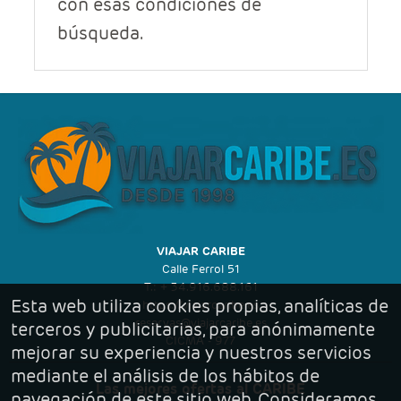
con esas condiciones de
CIRCUITOS
búsqueda.
GUIAS DE VIAJES
VIAJAR CARIBE
Calle Ferrol 51
T.: + 34.916.688.161
Esta web utiliza cookies propias, analíticas de
https://viajarcaribe.es
reservas@viajarcaribe.es
terceros y publicitarias, para anónimamente
CICMA - 977
mejorar su experiencia y nuestros servicios
mediante el análisis de los hábitos de
Las mejores ofertas al CARIBE
navegación de este sitio web. Consideramos