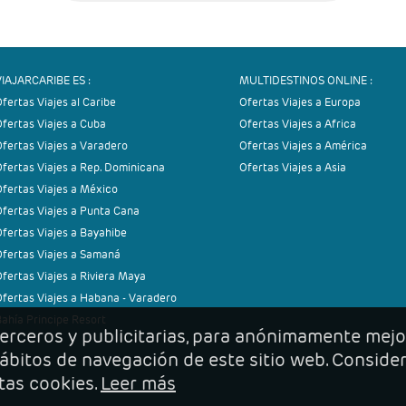
VIAJARCARIBE ES :
MULTIDESTINOS ONLINE :
fertas Viajes al Caribe
Ofertas Viajes a Europa
fertas Viajes a Cuba
Ofertas Viajes a Africa
fertas Viajes a Varadero
Ofertas Viajes a América
fertas Viajes a Rep. Dominicana
Ofertas Viajes a Asia
fertas Viajes a México
fertas Viajes a Punta Cana
fertas Viajes a Bayahibe
Ofertas Viajes a Samaná
fertas Viajes a Riviera Maya
fertas Viajes a Habana - Varadero
ahía Principe Resort
 terceros y publicitarias, para anónimamente mejo
 hábitos de navegación de este sitio web. Conside
tas cookies.
Leer más