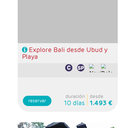
de Bali
Régimen: Alojamiento y desayuno + 3
almuerzos
Explore Bali desde Ubud y
Playa
duración
desde
reservar
10 días
1.493 €