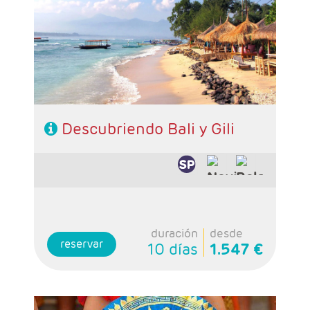
- Categoría hotelera: A elección del cliente
- Régimen: A elección del cliente
Descubriendo Bali y Gili
duración
desde
reservar
10 días
1.547 €