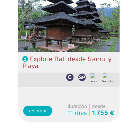
- Salidas: Lunes
- Ruta: Sanur (excursiones incluidas)
Régimen: Alojamiento y desayuno + 3
almuerzos y 1 cena
Explore Bali desde Sanur y
Playa
duración
desde
reservar
11 días
1.755 €