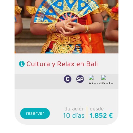
- Salidas: Diarias
- Ruta: Circuito 3 noches, playa de Bali 4
noches.
- Categoría hotelera: A elección del cliente.
- Régimen: A elección del cliente.
Cultura y Relax en Bali
duración
desde
reservar
10 días
1.852 €