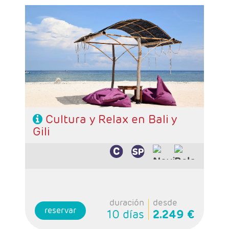
- Salidas: Diarias
- Ruta: Circuito 3 noches, playa de sur de Bali
3 noches.
- Extensión a Gili 2 noches (ampliables)
- Categoría hotelera: A elección del cliente.
- Régimen: A elección del cliente.
Cultura y Relax en Bali y
Gili
duración
desde
reservar
10 días
2.249 €