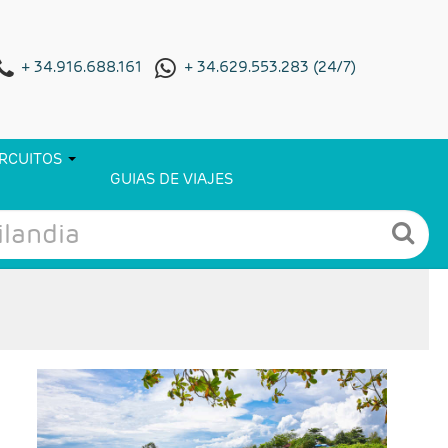
+ 34.916.688.161
+ 34.629.553.283 (24/7)
IRCUITOS
GUIAS DE VIAJES
- Salidas: Diarias
- Ruta: Ubud y playas de Bali
- Categoría hotelera: A elección del cliente