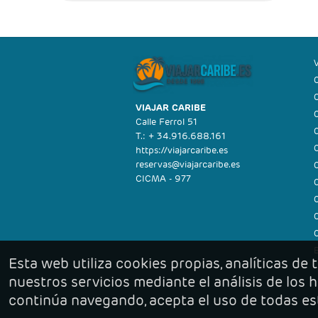
O
O
VIAJAR CARIBE
O
Calle Ferrol 51
O
T.: + 34.916.688.161
O
https://viajarcaribe.es
reservas@viajarcaribe.es
O
CICMA - 977
O
O
O
B
Esta web utiliza cookies propias, analíticas de
nuestros servicios mediante el análisis de los
continúa navegando, acepta el uso de todas es