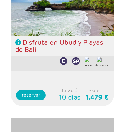
- Régimen: A elección del cliente
Disfruta en Ubud y Playas
de Bali
duración
desde
reservar
10 días
1.479 €
- Salidas: Diarias
- Ruta: Ubud 4 noches (ampliables) - Gili 3