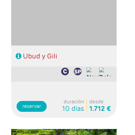
noches (ampliables) y 1 noche en Bali
- Categoría hotelera: A elección del cliente
- Régimen: A elección del cliente
Ubud y Gili
duración
desde
reservar
10 días
1.712 €