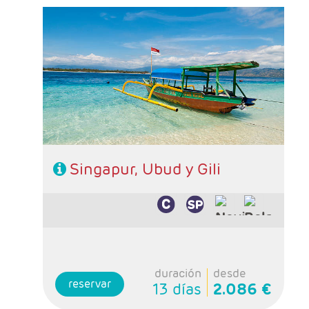
Salidas: Jueves
Ruta: 3 noches Singapur, 4 noches Ubud y 3
Gili
Hoteles: De libre elección
Régimen: De libre elección
Singapur, Ubud y Gili
duración
desde
reservar
13 días
2.086 €