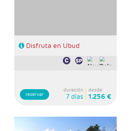
- Régimen: A elección del cliente
Disfruta en Ubud
duración
desde
reservar
7 días
1.256 €
- Salidas: Diarias
- Ruta: Bali y Gili