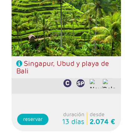
Salidas: Jueves
Ruta: 3 noches Singapur, 4 noches Ubud y 3
playas de Bali
Singapur, Ubud y playa de
Bali
duración
desde
reservar
13 días
2.074 €