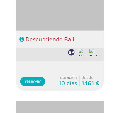
- Régimen: A elección del cliente
Descubriendo Bali
duración
desde
reservar
10 días
1.161 €
- Salidas: Lunes y viernes
- Ruta: Ubud (excursiones incluidas) y playas