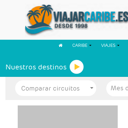
CARIBE
VIAJES
Nuestros destinos
Mes d
- Salidas: Diarias
- Ruta: Bali 7 noches (ampliables)
- Categoría hotelera: A elección del cliente