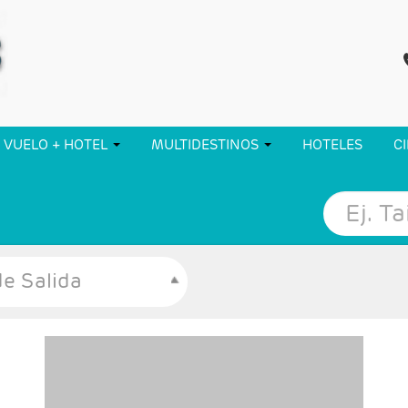
VUELO + HOTEL
MULTIDESTINOS
HOTELES
C
e Salida
- Salidas: Diarias
- Ruta: Ubud 4 noches (ampliables)
- Categoría hotelera: A elección del cliente