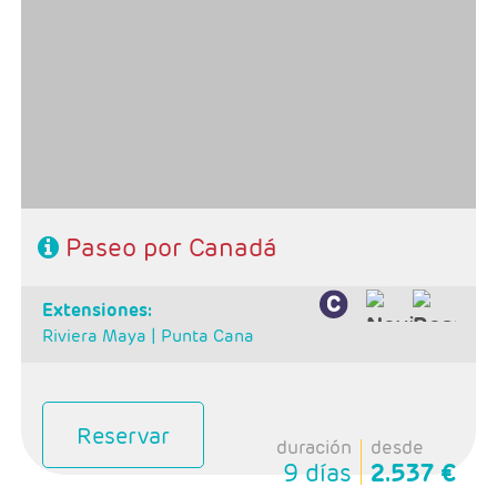
- Salidas: Lunes
- Ruta: Toronto - Niagara - Ottawa - Mt Tremblant -
Quebec - Montreal
- Categoría hotelera: Primera
- Régimen: Alojamiento y desayuno
Paseo por Canadá
extensiones:
Riviera Maya |
Punta Cana
Reservar
duración
desde
9 días
2.537 €