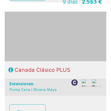
9 días
2.563 €
- Salidas: Domingos
- Ruta: 2 noches Toronto, 1 noche Niagara, 1 noche
Ottawa, 3 noches Quebec y 2 noches Montreal
- Categoría hotelera: Categorias A y B
-Rñegimen: Desayunos y 1 almuerzo
Canada Clásico PLUS
extensiones:
Punta Cana |
Riviera Maya