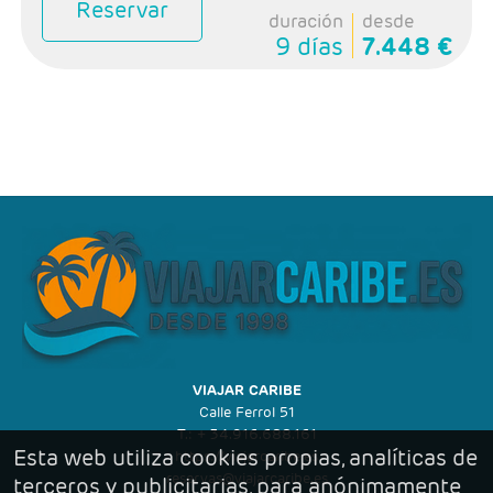
Reservar
duración
desde
9 días
7.448 €
VIAJAR CARIBE
Calle Ferrol 51
T.: + 34.916.688.161
Esta web utiliza cookies propias, analíticas de
https://viajarcaribe.es
reservas@viajarcaribe.es
terceros y publicitarias, para anónimamente