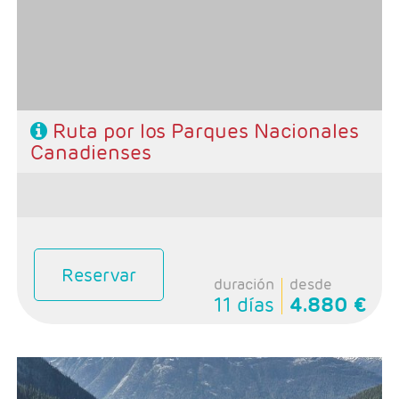
Victoria
- Categoría hotelera: Primera
-Rñegimen: Desayunos y 1 cena
Ruta por los Parques Nacionales
Canadienses
Reservar
duración
desde
11 días
4.880 €
- Salidas: Domingos
- Ruta: 1 noche Calgary, 2 noches Banff, 1 noche Jasper,