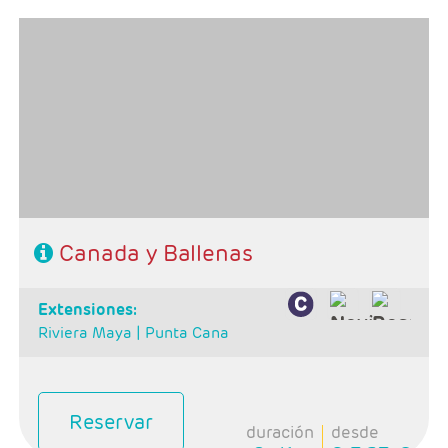
- Salidas: Lunes del 25may al 05oct
- Ruta: 1 noche Toronto, 1 noche Niagara, 1 noche
Ottawa, 1 noche Mt Tremblant, 2 noches Quebec y 1
noche Montreal
- Categoría hotelera: Primera
-Rñegimen: Desayuno
Canada y Ballenas
extensiones:
Riviera Maya |
Punta Cana
Reservar
duración
desde