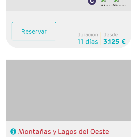
Reservar
duración
desde
11 días
3.125 €
- Salidas: Lunes
- Ruta: 2 noches Vancouver, 1 noches Whistler, 1 noche
Revelstoke, 1 noche Banff y y 1 noche Calgary.
- Categoría hotelera: Primera
-Rñegimen: Desayunos
Montañas y Lagos del Oeste