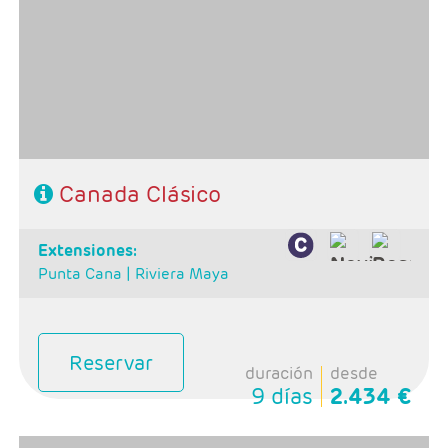
- Ruta: 1 noche Toronto, 1 noche Niagara, 1 noche
Ottawa, 3 noches Quebec y 1 noche Montreal
- Categoría hotelera: Turista y Primera
-Rñegimen: Desayuno y 1 almuerzo
Canada Clásico
extensiones:
Punta Cana |
Riviera Maya
Reservar
duración
desde
9 días
2.434 €