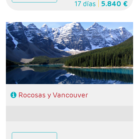
17 días
5.840 €
- Salidas: Domingos
- Ruta: 1 noche Calgary, 2 noches Banff, 1 noche Jasper,
1 nocheKamloops y 2 noches Vancouver
- Categoría hotelera: Primera
-Rñegimen: Desayunos y 1 cena
Rocosas y Vancouver