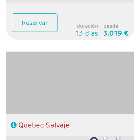
Reservar
duración
desde
13 días
3.019 €
- Salida: Miércoles
-Ruta: 2 noches Montreal, 2 noches Quebec, 2 noches
Sagüenay 1 noche La Malbaie, 1 noche Wendake y 1
noche La Mauricie
- Categoria Hotelera: Unica
- Régimen: Alojamiento y desayuno, 2 almuerzos y 1
cena
Quebec Salvaje