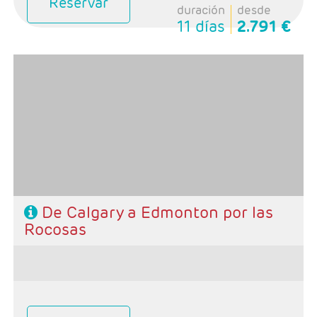
Reservar
duración
desde
11 días
2.791 €
- Salidas: Domingos
- Ruta: 1 noche Calgary, 2 noches Banff, 1 noche Jasper
y 2 noches en Edmonton.
- Categoría hotelera: Primera
-Rñegimen: Desayunos y 1 cena
De Calgary a Edmonton por las
Rocosas