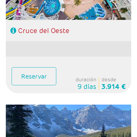
Cruce del Oeste
Reservar
duración
desde
9 días
3.914 €
- Salidas: Domingos
- Ruta: 1 noche Calgary, 2 noches Banff, 1 noche Jasper,
1 noche Kamloops, 3 noches Vancouver y 1 noche
Wistler
- Categoría hotelera: Primera