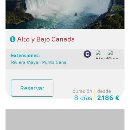
CIRCUITOS
GUIAS DE VIAJES
Alto y Bajo Canada
extensiones:
Riviera Maya |
Punta Cana
Reservar
duración
desde
8 días
2.186 €
- Salida: Sábados
-Ruta: 1 noche Toronto, 1 noche Niagara, 1 noche
Ottawa,1 noche en Delange, 1 noche Quebec y 1 noche