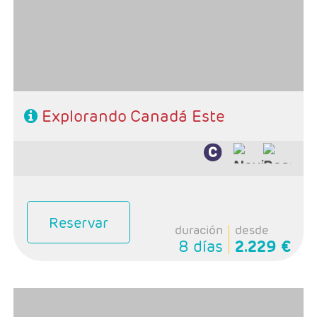
Montreal
- Categoria Hotelera: Unica
- Régimen: Alojamiento y desayuno y 1 cena
Explorando Canadá Este
Reservar
duración
desde
8 días
2.229 €
- Salidas: Lunes