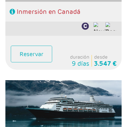
Inmersión en Canadá
Reservar
duración
desde
9 días
3.547 €
- Salidas: Martes
- Ruta: 1 noche Vancouver, 7 noches crucero Alaska, 1
noche Wistler, 1 noche Revelstonke, 1 noche Banff y 1
noche Calgary
- Categoría hotelera: Primera
-Rñegimen: AD en Vancouver y Rocosas y PC en
crucero