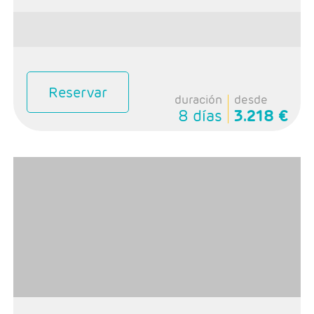
Reservar
duración
desde
8 días
3.218 €
- Salidas: Domingos
- Ruta: 1 noche Calgary, 2 noches Banff, 1 noche Jasper,
1 noche Kamloops y 1 noche Vancouver
- Categoría hotelera: Primera
-Rñegimen: Desayunos y 1 cena