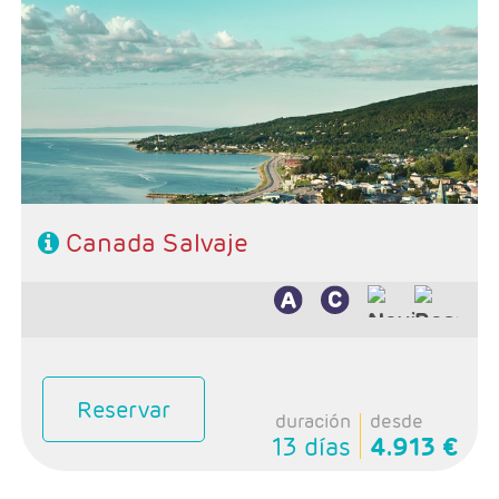
- Salidas: Lunes
- Ruta: 1 noche Toronto, 1 noche Niagara, 1 noche
Ottawa, 1 noche Erdake, 2 noches Saguenay, 1 noche
La Malbaie, 2 noches Quebec, 1 noche La Mauricie y 1
noche Montreal
- Categoría Hotelera: Turista y Primera
Régimne: Desyauno, 3 Almuerzos y 1 Cena
Canada Salvaje
Reservar
duración
desde
13 días
4.913 €