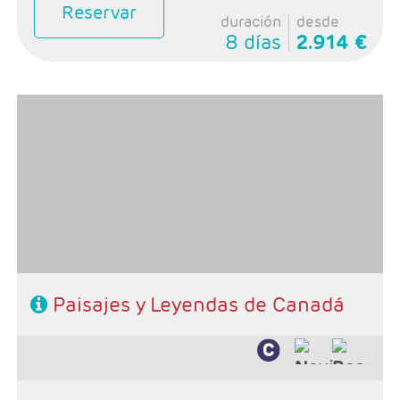
Reservar
duración
desde
8 días
2.914 €
- Salidas: Lunes
- Ruta: 1 noche Toronto, 1 noche Niagara, 1 noche
Ottawa, 1 noche en Wendake, 2 noches Quebec y 1
noche Montreal
- Categoría hotelera: Unica
-Rñegimen: Desayuno y 1 almuerzo
Paisajes y Leyendas de Canadá