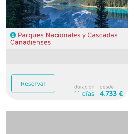
-Rñegimen: Desayunos y 1 cena
Parques Nacionales y Cascadas
Canadienses
Reservar
duración
desde
11 días
4.733 €
- Salidas: Domingos
- Ruta: 1 noche Calgary, 2 noches Banff, 1 noche Jasper,
1 noche Kamloops, 3 noches Vancouver y 1 noche