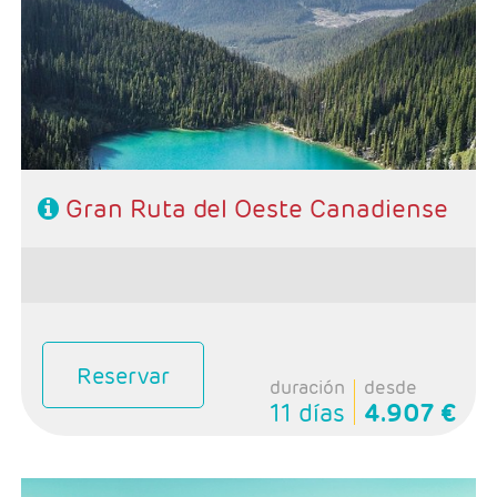
1 noche Kamloops, 4 noches Vancouver
Incluidas excursiónes aVictoria y Wistler
- Categoría hotelera: Primera
-Rñegimen: Desayunos y 1 cena
Gran Ruta del Oeste Canadiense
Reservar
duración
desde
11 días
4.907 €