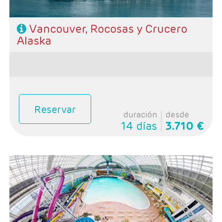
Vancouver, Rocosas y Crucero
Alaska
Reservar
duración
desde
14 días
3.710 €
- Salidas: Domingos
- Ruta: 3 noches Vancouver, 1 noches Whistler, 1 noche
Revelstoke, 1 noche Banff y y 1 noche Calgary.
- Categoría hotelera: Primera
-Rñegimen: Desayunos