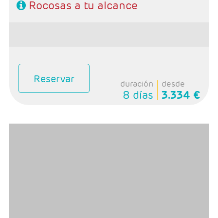
Rocosas a tu alcance
Reservar
duración
desde
8 días
3.334 €
- Salida: Domingos
-Ruta: 1 noche Montreal, 1 noche St Alexis, 2 noches
Quebec, 1 noche Ottawa y 2 noches Toronto
- Categoria Hotelera: Categoria A y B
- Régimen: Alojamiento y desayuno, 2 almuerzos y 1
cena