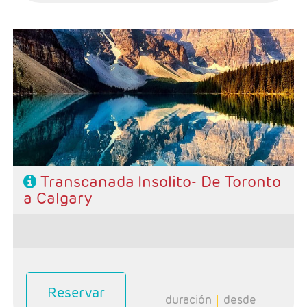
- Salidas: Julio 18 Agosto 1-8-15-29 Septiembre 26s
- Ruta: 1n Toronto, 1n Niagara, 1n Otawa, 1n Quebec, 1n
Delage, 1n Ile aux Coudres,2n Suguenay, 2n Montreal 1
noche Vancouver, 1n Whistler, 1n Revlestoke, 1n Banff,
1n Calgary
- Categoría hotelera: Única
-Rñegimen: Desayunos y 2 comidas
Transcanada Insolito- De Toronto
a Calgary
Reservar
duración
desde