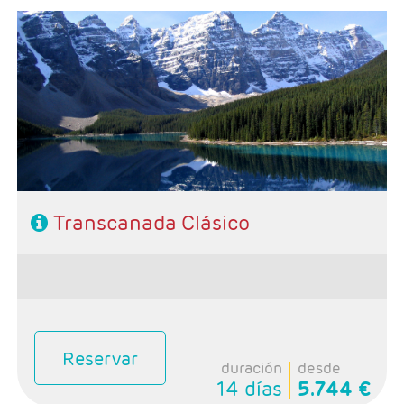
- Salidas: Lunes de mayo a septiembre
- Ruta: 1n Toronto, 1n Niagara, 1n Ottawa, 2n Quebec, 1n
Montreal, 1n Calgary, 2n Banff, 1n Jasper, 1n Kamloops y
1 noche Vancouver.
- Categoría hotelera: Única
-Rñegimen: Desayunos y 2 comidas
Transcanada Clásico
Reservar
duración
desde
14 días
5.744 €