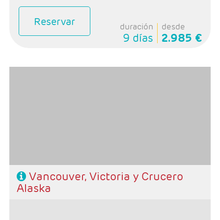
Reservar
duración
desde
9 días
2.985 €
- Salidas: Sábados
- Ruta: 4 noches Vancouver y 7 noches crucero Alaska
- Categoría hotelera: Primera
-Rñegimen: SA en Vancouver y PC en crucero
Vancouver, Victoria y Crucero
Alaska